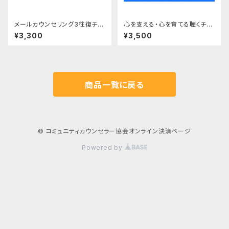
メールカウンセリング3往復チケ
心を支える・心を育てる聴くチカ
ット
ラセミナー基礎・応用・ファシリ
¥3,300
¥3,500
テーション編
商品一覧に戻る
© コミュニティカウンセラー協会オンライン決済ページ
Powered by