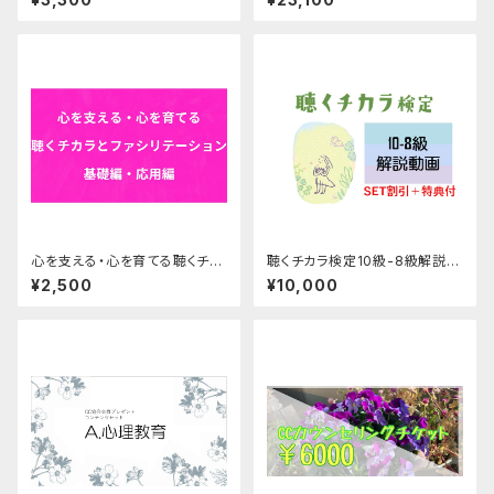
心を支える・心を育てる聴くチカ
聴くチカラ検定10級-8級解説動
ラセミナー基礎・応用編
画セット【割引特典付】
¥2,500
¥10,000