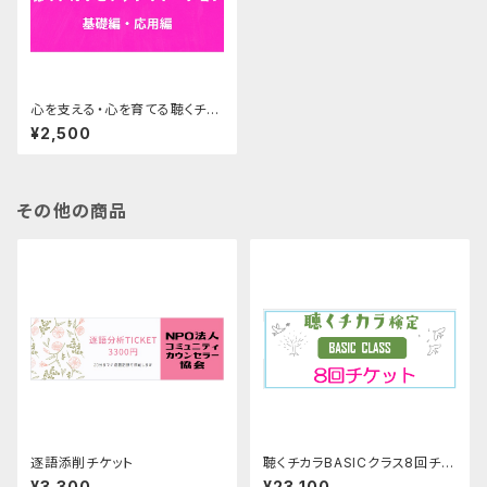
心を支える・心を育てる聴くチカ
ラセミナー基礎・応用編
¥2,500
その他の商品
逐語添削チケット
聴くチカラBASICクラス8回チケ
ット
¥3,300
¥23,100