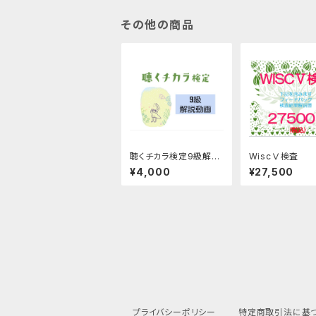
その他の商品
聴くチカラ検定9級解説
WiscⅤ検査
動画
¥4,000
¥27,500
プライバシーポリシー
特定商取引法に基